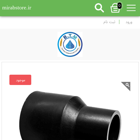
0
mirabstore.ir
ورود
ثبت نام
موجود