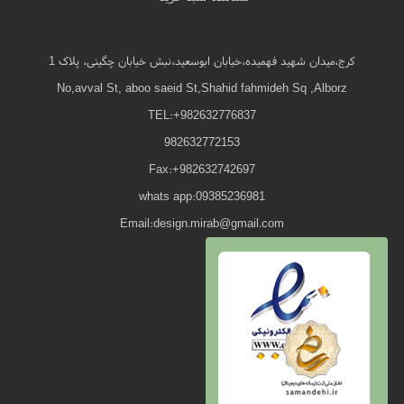
کرج،میدان شهید فهمیده،خیابان ابوسعید،نبش خیابان چگینی، پلاک 1
No,avval St, aboo saeid St,Shahid fahmideh Sq ,Alborz
TEL:+982632776837
982632772153
Fax:+982632742697
whats app:09385236981
Email:design.mirab@gmail.com