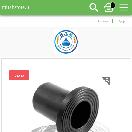
0
mirabstore.ir
ورود
ثبت نام
موجود