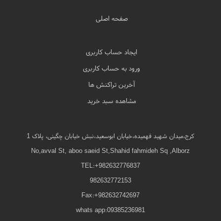
صفحه اصلی
ایجاد حساب کاربری
ورود به حساب کاربری
آخرین تراکنش ها
مشاهده سبد خرید
کرج،میدان شهید فهمیده،خیابان ابوسعید،نبش خیابان چگینی، پلاک 1
No,avval St, aboo saeid St,Shahid fahmideh Sq ,Alborz
TEL:+982632776837
982632772153
Fax:+982632742697
whats app:09385236981