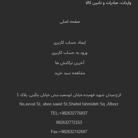
واردات، صادرات و تامین کالا
صفحه اصلی
ایجاد حساب کاربری
ورود به حساب کاربری
آخرین تراکنش ها
مشاهده سبد خرید
کرج،میدان شهید فهمیده،خیابان ابوسعید،نبش خیابان چگینی، پلاک 1
No,avval St, aboo saeid St,Shahid fahmideh Sq ,Alborz
TEL:+982632776837
982632772153
Fax:+982632742697