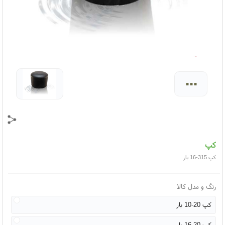
...
کپ
کپ 315-16 بار
رنگ و مدل کالا
کپ 20-10 بار
کپ 20-16 بار