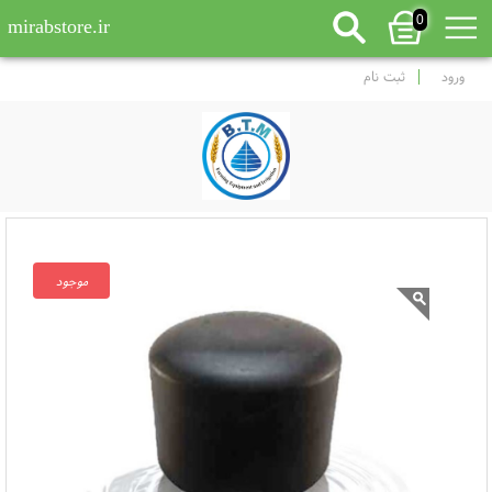
0
mirabstore.ir
ورود
ثبت نام
موجود