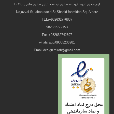
کرج،میدان شهید فهمیده،خیابان ابوسعید،نبش خیابان چگینی، پلاک 1
No,avval St, aboo saeid St,Shahid fahmideh Sq ,Alborz
TEL:+982632776837
982632772153
Fax:+982632742697
whats app:09385236981
Email:design.mirab@gmail.com