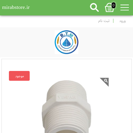
0
mirabstore.ir
ورود
ثبت نام
موجود