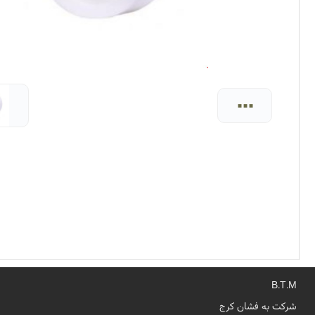
...
B.T.M
شرکت به فشان کرج