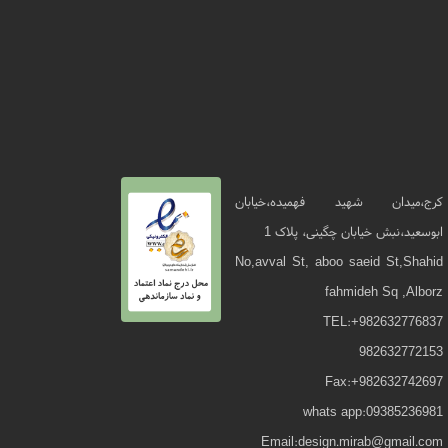
کرج،میدان شهید فهمیده،خیابان
ابوسعید،نبش خیابان چگینی، پلاک 1
No,avval St, aboo saeid St,Shahid
fahmideh Sq ,Alborz
TEL:+982632776837
982632772153
Fax:+982632742697
whats app:09385236981
Email:design.mirab@gmail.com