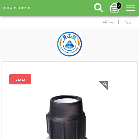
0
mirabstore.ir
ورود
ثبت نام
موجود