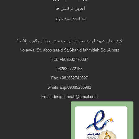
آخرین تراکنش ها
مشاهده سبد خرید
کرج،میدان شهید فهمیده،خیابان ابوسعید،نبش خیابان چگینی، پلاک 1
No,avval St, aboo saeid St,Shahid fahmideh Sq ,Alborz
TEL:+982632776837
982632772153
Fax:+982632742697
whats app:09385236981
Email:design.mirab@gmail.com