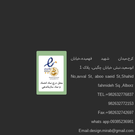
کرج،میدان شهید فهمیده،خیابان
ابوسعید،نبش خیابان چگینی، پلاک 1
No,avval St, aboo saeid St,Shahid
fahmideh Sq ,Alborz
TEL:+982632776837
982632772153
Fax:+982632742697
whats app:09385236981
Email:design.mirab@gmail.com