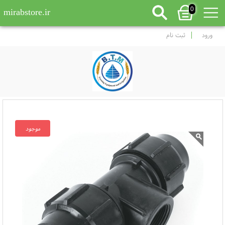
0
mirabstore.ir
ورود
ثبت نام
موجود