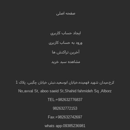
صفحه اصلی
ایجاد حساب کاربری
ورود به حساب کاربری
آخرین تراکنش ها
مشاهده سبد خرید
کرج،میدان شهید فهمیده،خیابان ابوسعید،نبش خیابان چگینی، پلاک 1
No,avval St, aboo saeid St,Shahid fahmideh Sq ,Alborz
TEL:+982632776837
982632772153
Fax:+982632742697
whats app:09385236981