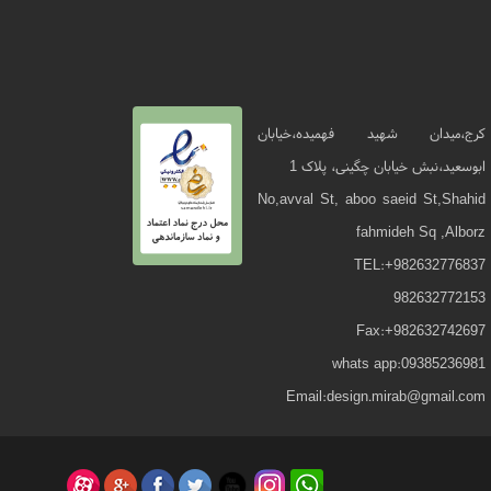
کرج،میدان شهید فهمیده،خیابان
ابوسعید،نبش خیابان چگینی، پلاک 1
No,avval St, aboo saeid St,Shahid
fahmideh Sq ,Alborz
TEL:+982632776837
982632772153
Fax:+982632742697
whats app:09385236981
Email:design.mirab@gmail.com