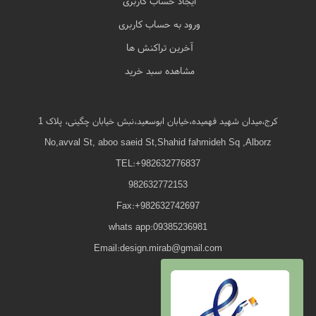
ایجاد حساب کاربری
ورود به حساب کاربری
آخرین تراکنش ها
مشاهده سبد خرید
کرج،میدان شهید فهمیده،خیابان ابوسعید،نبش خیابان چگینی، پلاک 1
No,avval St, aboo saeid St,Shahid fahmideh Sq ,Alborz
TEL:+982632776837
982632772153
Fax:+982632742697
whats app:09385236981
Email:design.mirab@gmail.com