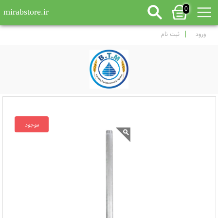
0
mirabstore.ir
ورود
ثبت نام
موجود