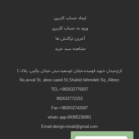
ایجاد حساب کاربری
ورود به حساب کاربری
آخرین تراکنش ها
مشاهده سبد خرید
کرج،میدان شهید فهمیده،خیابان ابوسعید،نبش خیابان چگینی، پلاک 1
No,avval St, aboo saeid St,Shahid fahmideh Sq ,Alborz
TEL:+982632776837
982632772153
Fax:+982632742697
whats app:09385236981
Email:design.mirab@gmail.com