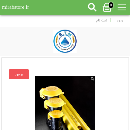
0
mirabstore.ir
ورود
ثبت نام
موجود