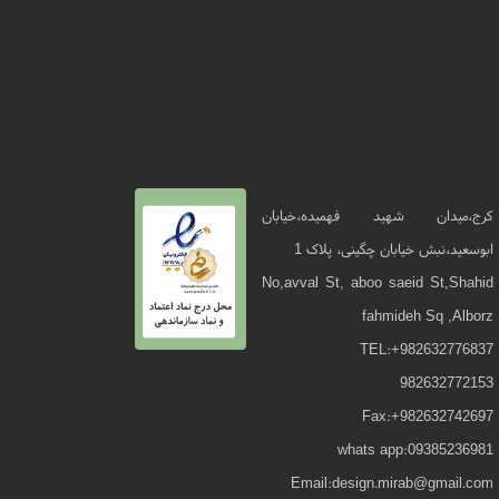
کرج،میدان شهید فهمیده،خیابان
ابوسعید،نبش خیابان چگینی، پلاک 1
No,avval St, aboo saeid St,Shahid
fahmideh Sq ,Alborz
TEL:+982632776837
982632772153
Fax:+982632742697
whats app:09385236981
Email:design.mirab@gmail.com