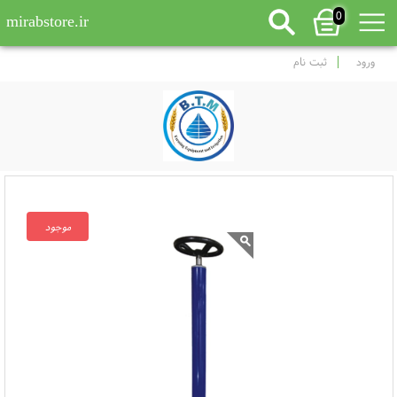
0
mirabstore.ir
ورود
ثبت نام
موجود