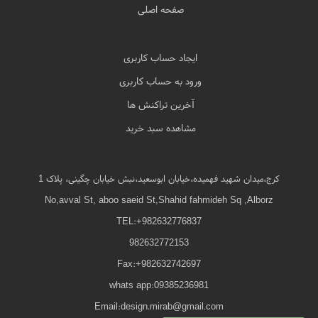
صفحه اصلی
ایجاد حساب کاربری
ورود به حساب کاربری
آخرین تراکنش ها
مشاهده سبد خرید
کرج،میدان شهید فهمیده،خیابان ابوسعید،نبش خیابان چگینی، پلاک 1
No,avval St, aboo saeid St,Shahid fahmideh Sq ,Alborz
TEL:+982632776837
982632772153
Fax:+982632742697
whats app:09385236981
Email:design.mirab@gmail.com