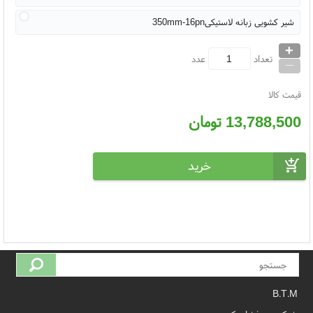
شیر کشویی زبانه لاستیکی350mm-16pn
+
_
تعداد
عدد
قیمت کالا
13,788,500
تومان
B.T.M