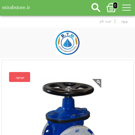
0
mirabstore.ir
ورود
ثبت نام
موجود