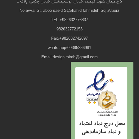
کرج،میدان شهید فهمیده،خیابان ابوسعید،نبش خیابان چگینی، پلاک 1
No,avval St, aboo saeid St,Shahid fahmideh Sq ,Alborz
TEL:+982632776837
982632772153
Fax:+982632742697
whats app:09385236981
Email:design.mirab@gmail.com