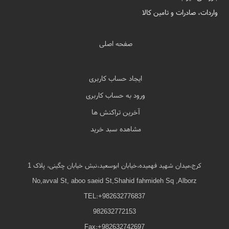
واردات، صادرات و تامین کالا
صفحه اصلی
ایجاد حساب کاربری
ورود به حساب کاربری
آخرین تراکنش ها
مشاهده سبد خرید
کرج،میدان شهید فهمیده،خیابان ابوسعید،نبش خیابان چگینی، پلاک 1
No,avval St, aboo saeid St,Shahid fahmideh Sq ,Alborz
TEL:+982632776837
982632772153
Fax:+982632742697