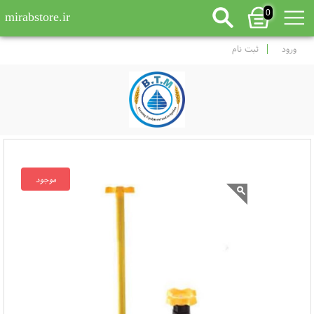
0
mirabstore.ir
ورود
ثبت نام
موجود