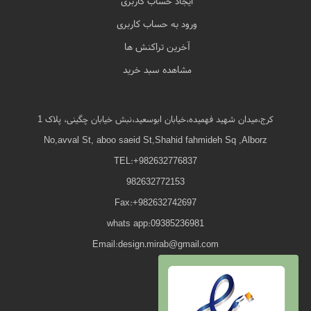
ایجاد حساب کاربری
ورود به حساب کاربری
آخرین تراکنش ها
مشاهده سبد خرید
کرج،میدان شهید فهمیده،خیابان ابوسعید،نبش خیابان چگینی، پلاک 1
No,avval St, aboo saeid St,Shahid fahmideh Sq ,Alborz
TEL:+982632776837
982632772153
Fax:+982632742697
whats app:09385236981
Email:design.mirab@gmail.com