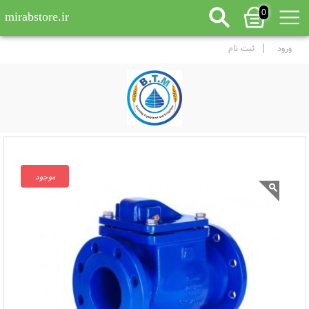
0
mirabstore.ir
ورود
ثبت نام
موجود