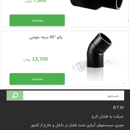
7,600
تومان
مشاهده
زانو °45 درجه جوشی
13,700
تومان
مشاهده
B.T.M
شرکت به فشان کرج
مجری سیستمهای آبیاری تحت فشار در داخل و خارج از کشور