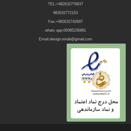
TEL:+982632776837
982632772153
Fax:+982632742697
whats app:09385236981
Email:design.mirab@gmail.com