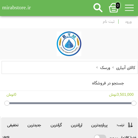
0
mirabstore.ir
ورود
ثبت نام
کالای آبیاری
ورسک
جستجو در فروشگاه
3,501,000تومان
0تومان
پربازدیدترین
ارزانترین
گرانترین
جدیدترین
تخفیفی
ترتیب:
فقط کالاهای موجود
8کالا