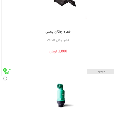
قطره چکان پرسی
قطره چکان 24L/h
1,800
تومان
موجود