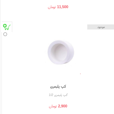
11,500
تومان
موجود
کپ پلیمری
گپ پلیمری 1/2
2,900
تومان