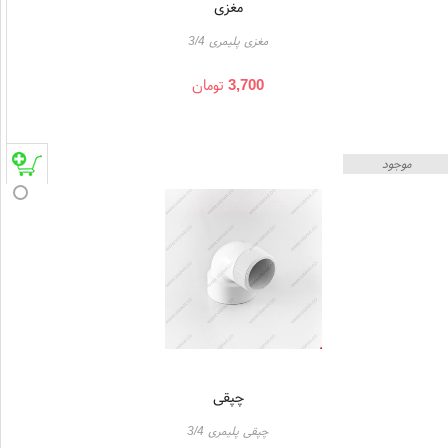
مغزی
مغزی پلیمری 3/4
3,700
تومان
موجود
چپقی
چپقی پلیمری 3/4