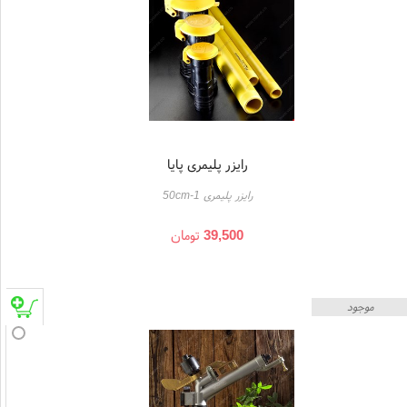
رایزر پلیمری پایا
رایزر پلیمری 1-50cm
39,500
تومان
موجود