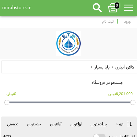
0
mirabstore.ir
ورود
ثبت نام
کالای آبیاری
پایا بسپار
جستجو در فروشگاه
6,201,000تومان
0تومان
پربازدیدترین
ارزانترین
گرانترین
جدیدترین
تخفیفی
ترتیب:
فقط کالاهای موجود
27کالا