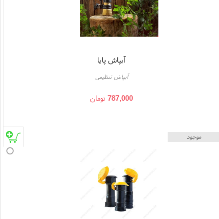
آبپاش پایا
آبپاش تنظیمی
787,000
تومان
موجود