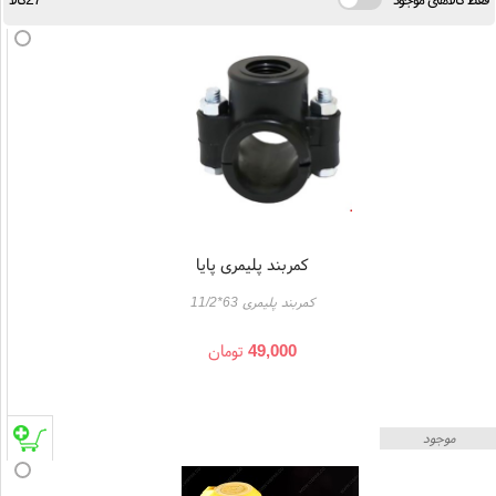
کمربند پلیمری پایا
کمربند پلیمری 63*11/2
49,000
تومان
موجود