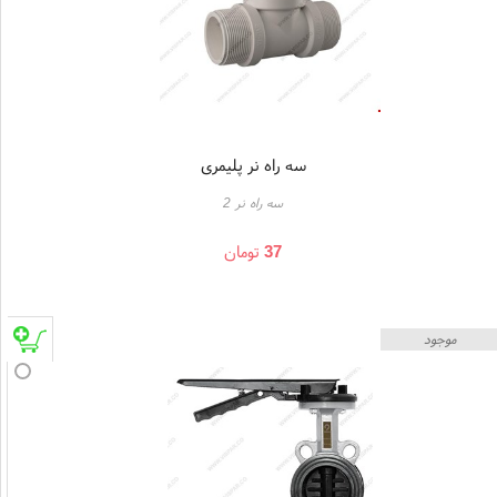
سه راه نر پلیمری
سه راه نر 2
37
تومان
موجود