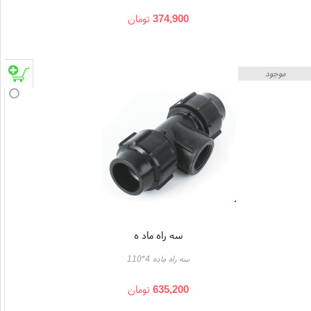
374,900
تومان
موجود
سه راه ماد ه
سه راه ماده 4*110
635,200
تومان