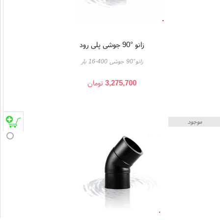
زانو °90 جوشی پلی رود
زانو°90 جوشی 400-16 بار
3,275,700
تومان
موجود