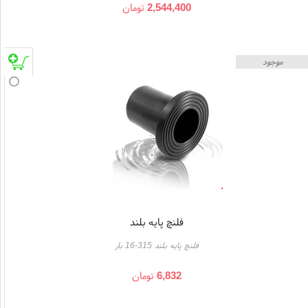
2,544,400
تومان
موجود
فلنچ پایه بلند
فلنچ پایه بلند 315-16 بار
6,832
تومان