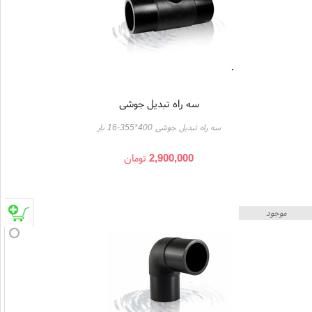
سه راه تبدیل جوشی
سه راه تبدیل جوشی 400*355-16 بار
2,900,000
تومان
موجود