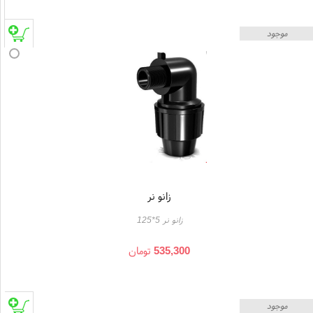
موجود
زانو نر
زانو نر 5*125
535,300
تومان
موجود