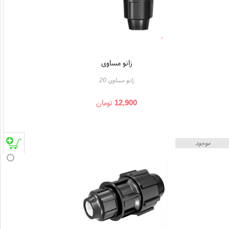
زانو مساوی
زانو مساوی 20
12,900
تومان
موجود