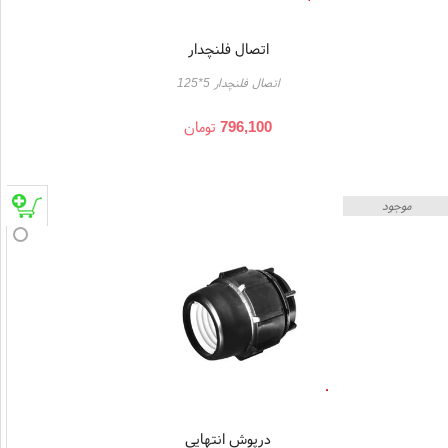
اتصال فلنچدار
اتصال فلنچدار 5*125
796,100
تومان
موجود
درپوش انتهایی