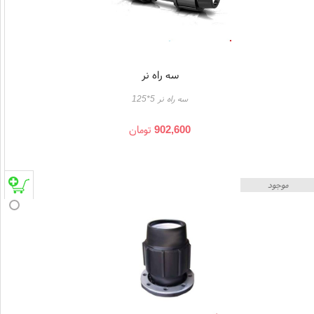
سه راه نر
سه راه نر 5*125
902,600
تومان
موجود