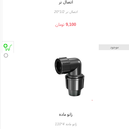
اتصال نر
اتصال نر 1/2*20
9,100
تومان
موجود
زانو ماده
زانو ماده 4*110