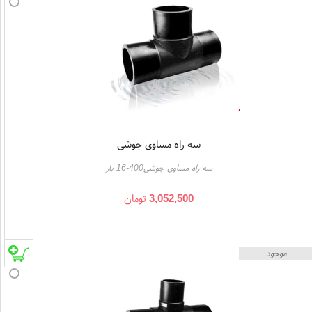
سه راه مساوی جوشی
سه راه مساوی جوشی400-16 بار
3,052,500
تومان
موجود