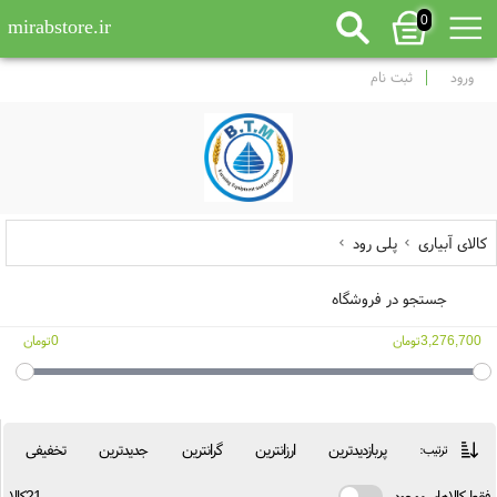
0
mirabstore.ir
ورود
ثبت نام
کالای آبیاری
پلی رود
جستجو در فروشگاه
3,276,700تومان
0تومان
پربازدیدترین
ارزانترین
گرانترین
جدیدترین
تخفیفی
ترتیب:
فقط کالاهای موجود
21کالا