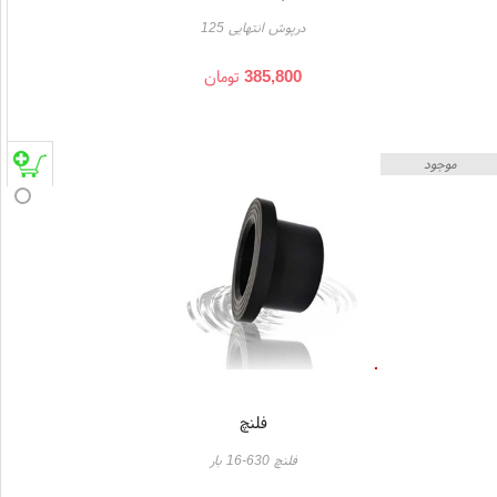
درپوش انتهایی 125
385,800
تومان
موجود
فلنچ
فلنچ 630-16 بار