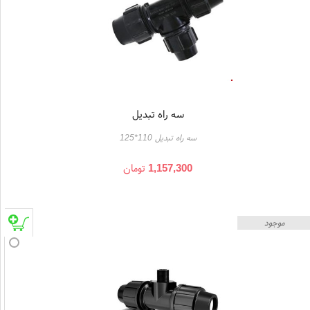
سه راه تبدیل
سه راه تبدیل 110*125
1,157,300
تومان
موجود