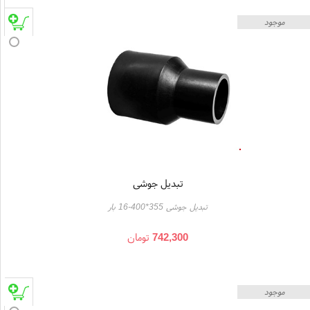
موجود
تبدیل جوشی
تبدیل جوشی 355*400-16 بار
742,300
تومان
موجود