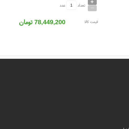
+
_
تعداد
عدد
78,449,200
تومان
قیمت کالا