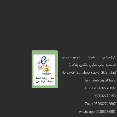
کرج،میدان شهید فهمیده،خیابان
ابوسعید،نبش خیابان چگینی، پلاک 1
No,avval St, aboo saeid St,Shahid
fahmideh Sq ,Alborz
TEL:+982632776837
982632772153
Fax:+982632742697
whats app:09385236981