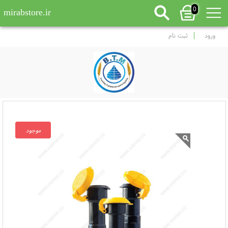
0
mirabstore.ir
ورود
ثبت نام
موجود